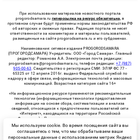
При использовании материалов новостного портала
progorodsamara.ru
гиперссылка на ресурс обязательна,
в
противном случае будут применены нормы законодательства РФ
об авторских и смежных правах. Редакция портала не несет
ответственности за комментарии и материалы пользователей,
размещенные на сайте progorodsamara.ru и его субдоменах.
Наименование: сетевое издание PROGORODSAMARA
(ПРОГОРОДСАМАРА) Учредитель: ООО «Город Самара». Главный
редактор: Романова А.А. Электронная почта редакции:
progorodsamara@progorodsamara.ru, телефон редакции:
+7 (987)
905-00-63
. Свидетельство о регистрации СМИ: ЭЛ № ФС 77 -
65325 от 12 апреля 2016г. выдано Федеральной службой по
надзору в сфере связи, информационных технологий и массовых
коммуникаций. Возрастная категория сайта 16+
«На информационном ресурсе применяются рекомендательные
технологии (информационные технологии предоставления
информации на основе сбора, систематизации и анализа
сведений, относящихся к предпочтениям пользователей сети
«Интернет», находящихся на территории Российской
Федерации)». Правила применения рекомендательных
технологий в виджетах рекламно-обменной сети
«СМИ2» (PDF)
Мы используем cookie. Во время посещения сайта вы
соглашаетесь с тем, что мы обрабатываем ваши
персональные данные с использованием метрик Яндекс