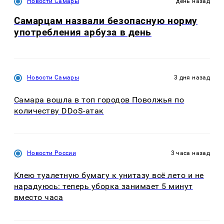
Новости Самары
день назад
Самарцам назвали безопасную норму
употребления арбуза в день
Новости Самары
3 дня назад
Самара вошла в топ городов Поволжья по
количеству DDoS-атак
Новости России
3 часа назад
Клею туалетную бумагу к унитазу всё лето и не
нарадуюсь: теперь уборка занимает 5 минут
вместо часа