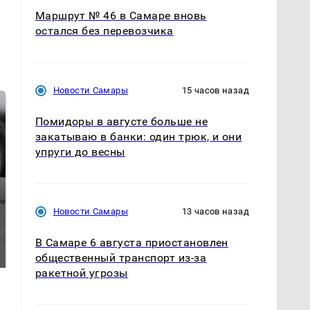
Маршрут № 46 в Самаре вновь
остался без перевозчика
Новости Самары
15 часов назад
Помидоры в августе больше не
закатываю в банки: один трюк, и они
упруги до весны
Новости Самары
13 часов назад
Таких событий не
Все новости по
было с 1945: чего
В Самаре 6 августа приостановлен
падению вертолета на
ждать всем нам?
Кавказе: читать здесь
общественный транспорт из-за
ракетной угрозы