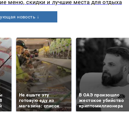
ие меню, скидки и лучшие места для отдыха
ующая новость ↓
ы
Не ешьте эту
В ОАЭ произошло
8
готовую еду из
жестокое убийство
й
магазина: список
криптомиллионера