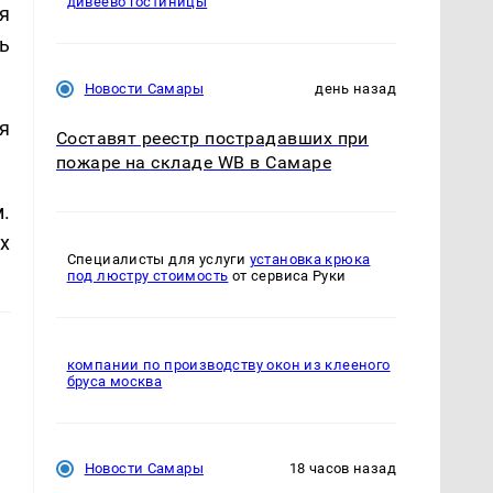
дивеево гостиницы
я
ь
Новости Самары
день назад
я
Составят реестр пострадавших при
пожаре на складе WB в Самаре
.
х
Специалисты для услуги
установка крюка
под люстру стоимость
от сервиса Руки
компании по производству окон из клееного
бруса москва
Новости Самары
18 часов назад