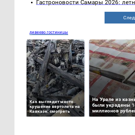
Гастроновости Самары 2026: летн
След
дивеево гостиницы
На Урале из казн
Как выглядит место
были украдены 1
крушение вертолета на
миллионов рубле
Кавказе: смотреть