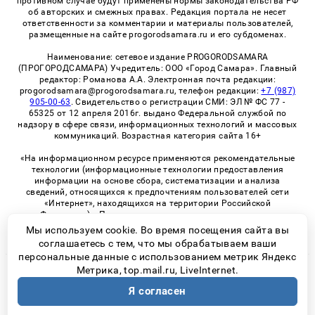
противном случае будут применены нормы законодательства РФ
об авторских и смежных правах. Редакция портала не несет
ответственности за комментарии и материалы пользователей,
размещенные на сайте progorodsamara.ru и его субдоменах.
Наименование: сетевое издание PROGORODSAMARA
(ПРОГОРОДСАМАРА) Учредитель: ООО «Город Самара». Главный
редактор: Романова А.А. Электронная почта редакции:
progorodsamara@progorodsamara.ru, телефон редакции:
+7 (987)
905-00-63
. Свидетельство о регистрации СМИ: ЭЛ № ФС 77 -
65325 от 12 апреля 2016г. выдано Федеральной службой по
надзору в сфере связи, информационных технологий и массовых
коммуникаций. Возрастная категория сайта 16+
«На информационном ресурсе применяются рекомендательные
технологии (информационные технологии предоставления
информации на основе сбора, систематизации и анализа
сведений, относящихся к предпочтениям пользователей сети
«Интернет», находящихся на территории Российской
Федерации)». Правила применения рекомендательных
технологий в виджетах рекламно-обменной сети
«СМИ2» (PDF)
Мы используем cookie. Во время посещения сайта вы
соглашаетесь с тем, что мы обрабатываем ваши
персональные данные с использованием метрик Яндекс
Метрика, top.mail.ru, LiveInternet.
© 2026 «ProGorodSamara» | Все права защищены
Я согласен
Возрастная категория сайта 16+
Политика конфиденциальности