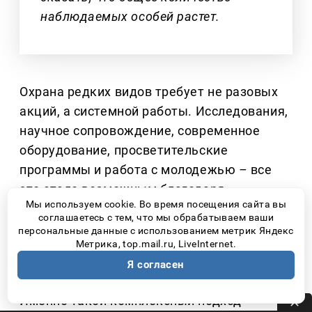
наблюдаемых особей растет.
Охрана редких видов требует не разовых
акций, а системной работы. Исследования,
научное сопровождение, современное
оборудование, просветительские
программы и работа с молодежью
–
все
это стало возможным благодаря
Мы используем cookie. Во время посещения сайта вы
партнерству национального парка
соглашаетесь с тем, что мы обрабатываем ваши
«Самарская Лука» и предприятий
персональные данные с использованием метрик Яндекс
Метрика, top.mail.ru, LiveInternet.
самарской производственной площадки
Я согласен
ПАО НК «Роснефть».
Именно такой комплексный подход