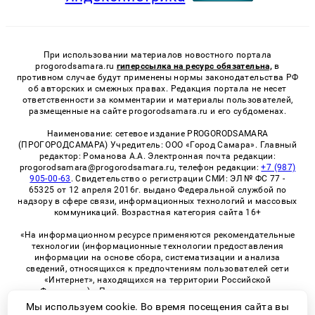
При использовании материалов новостного портала
progorodsamara.ru
гиперссылка на ресурс обязательна,
в
противном случае будут применены нормы законодательства РФ
об авторских и смежных правах. Редакция портала не несет
ответственности за комментарии и материалы пользователей,
размещенные на сайте progorodsamara.ru и его субдоменах.
Наименование: сетевое издание PROGORODSAMARA
(ПРОГОРОДСАМАРА) Учредитель: ООО «Город Самара». Главный
редактор: Романова А.А. Электронная почта редакции:
progorodsamara@progorodsamara.ru, телефон редакции:
+7 (987)
905-00-63
. Свидетельство о регистрации СМИ: ЭЛ № ФС 77 -
65325 от 12 апреля 2016г. выдано Федеральной службой по
надзору в сфере связи, информационных технологий и массовых
коммуникаций. Возрастная категория сайта 16+
«На информационном ресурсе применяются рекомендательные
технологии (информационные технологии предоставления
информации на основе сбора, систематизации и анализа
сведений, относящихся к предпочтениям пользователей сети
«Интернет», находящихся на территории Российской
Федерации)». Правила применения рекомендательных
технологий в виджетах рекламно-обменной сети
«СМИ2» (PDF)
Мы используем cookie. Во время посещения сайта вы