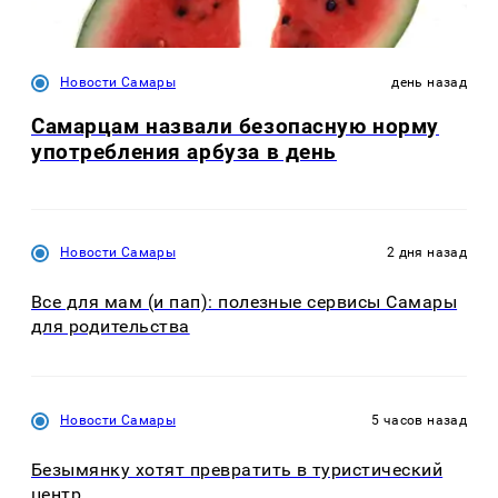
Новости Самары
день назад
Самарцам назвали безопасную норму
употребления арбуза в день
Новости Самары
2 дня назад
Все для мам (и пап): полезные сервисы Самары
для родительства
Новости Самары
5 часов назад
Безымянку хотят превратить в туристический
центр