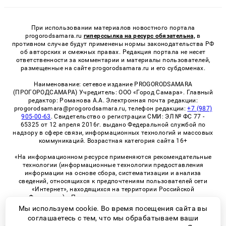
При использовании материалов новостного портала
progorodsamara.ru
гиперссылка на ресурс обязательна,
в
противном случае будут применены нормы законодательства РФ
об авторских и смежных правах. Редакция портала не несет
ответственности за комментарии и материалы пользователей,
размещенные на сайте progorodsamara.ru и его субдоменах.
Наименование: сетевое издание PROGORODSAMARA
(ПРОГОРОДСАМАРА) Учредитель: ООО «Город Самара». Главный
редактор: Романова А.А. Электронная почта редакции:
progorodsamara@progorodsamara.ru, телефон редакции:
+7 (987)
905-00-63
. Свидетельство о регистрации СМИ: ЭЛ № ФС 77 -
65325 от 12 апреля 2016г. выдано Федеральной службой по
надзору в сфере связи, информационных технологий и массовых
коммуникаций. Возрастная категория сайта 16+
«На информационном ресурсе применяются рекомендательные
технологии (информационные технологии предоставления
информации на основе сбора, систематизации и анализа
сведений, относящихся к предпочтениям пользователей сети
«Интернет», находящихся на территории Российской
Федерации)». Правила применения рекомендательных
технологий в виджетах рекламно-обменной сети
«СМИ2» (PDF)
Мы используем cookie. Во время посещения сайта вы
соглашаетесь с тем, что мы обрабатываем ваши