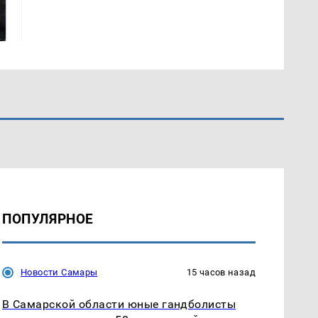
Таких событий не
В магазинах России
было с 1945: чего
ажиотаж из-за этого
ждать всем нам?
продукта: что купить?
ПОПУЛЯРНОЕ
Новости Самары
15 часов назад
В Самарской области юные гандболисты