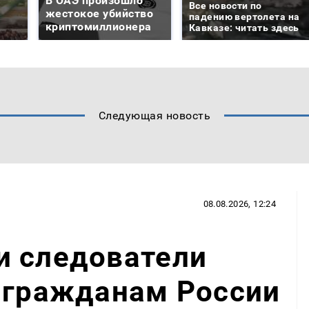
В ОАЭ произошло
Все новости по
жестокое убийство
падению вертолета на
криптомиллионера
Кавказе: читать здесь
Следующая новость
08.08.2026, 12:24
и следователи
 гражданам России