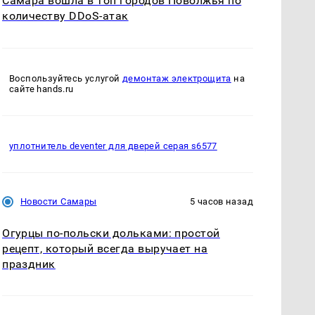
Самара вошла в топ городов Поволжья по
количеству DDoS-атак
Воспользуйтесь услугой
демонтаж электрощита
на
сайте hands.ru
уплотнитель deventer для дверей серая s6577
Новости Самары
5 часов назад
Огурцы по‑польски дольками: простой
рецепт, который всегда выручает на
праздник