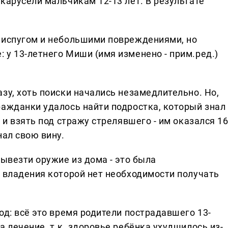
карусели мальчикам 12-13 лет. В результате
 испугом и небольшими повреждениями, но
 у 13-летнего Миши (имя изменено - прим.ред.)
зу, хоть поиски начались незамедлительно. Но,
ражданки удалось найти подростка, который знал
 и взять под стражу стрелявшего - им оказался 16
нал свою вину.
вывезти оружие из дома - это была
я владения которой нет необходимости получать
од: всё это время родители пострадавшего 13-
а лечение, т.к. здоровье ребёнка ухудшилось из-