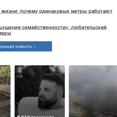
в жизни: почему одинаковые метры работают
ощущение семейственности»: любительский
мары
ующая новость ↓