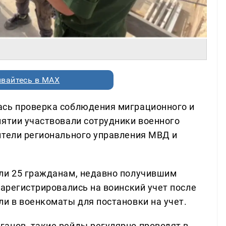
вайтесь в MAX
ась проверка соблюдения миграционного и
иятии участвовали сотрудники военного
ители регионального управления МВД и
или 25 гражданам, недавно получившим
зарегистрировались на воинский учет после
ли в военкоматы для постановки на учет.
анов, такие рейды регулярно проводят в