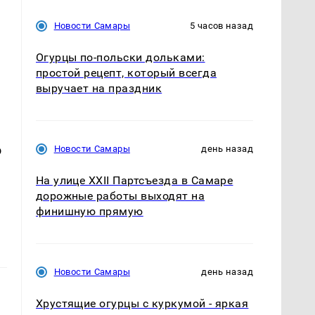
Новости Самары
5 часов назад
Огурцы по‑польски дольками:
простой рецепт, который всегда
выручает на праздник
о
Новости Самары
день назад
На улице XXII Партсъезда в Самаре
дорожные работы выходят на
финишную прямую
Новости Самары
день назад
Хрустящие огурцы с куркумой - яркая