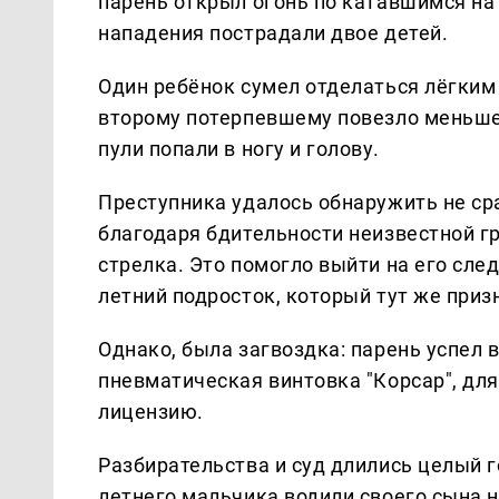
парень открыл огонь по катавшимся на 
нападения пострадали двое детей.
Один ребёнок сумел отделаться лёгким
второму потерпевшему повезло меньше:
пули попали в ногу и голову.
Преступника удалось обнаружить не сра
благодаря бдительности неизвестной г
стрелка. Это помогло выйти на его след
летний подросток, который тут же приз
Однако, была загвоздка: парень успел 
пневматическая винтовка "Корсар", дл
лицензию.
Разбирательства и суд длились целый г
летнего мальчика водили своего сына н