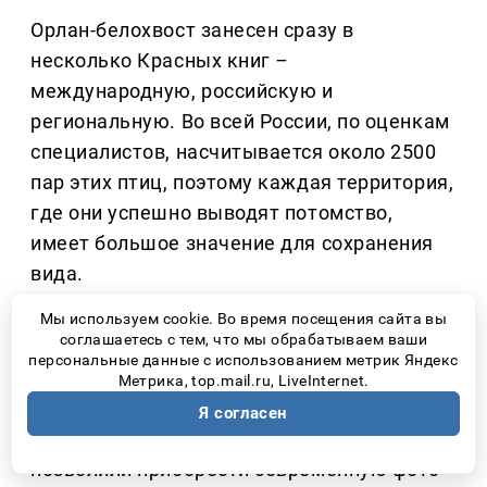
Орлан-белохвост занесен сразу в
несколько Красных книг
–
международную, российскую и
региональную. Во всей России, по оценкам
специалистов, насчитывается около 2500
пар этих птиц, поэтому каждая территория,
где они успешно выводят потомство,
имеет большое значение для сохранения
вида.
Мы используем cookie. Во время посещения сайта вы
По данным участников проекта, сегодня на
соглашаетесь с тем, что мы обрабатываем ваши
территории национального парка обитает
персональные данные с использованием метрик Яндекс
Метрика, top.mail.ru, LiveInternet.
около ста особей орлана-белохвоста.
Я согласен
За четыре года грантовые средства
позволили приобрести современную фото-