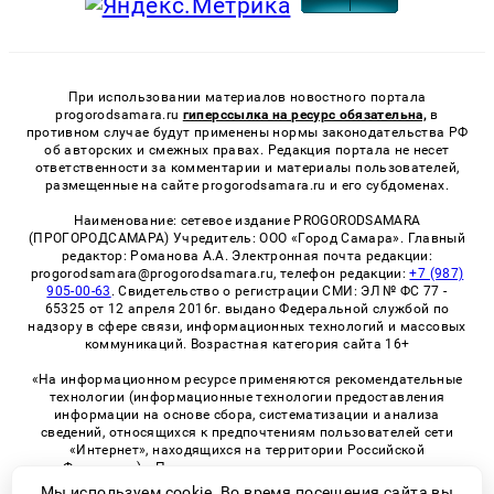
При использовании материалов новостного портала
progorodsamara.ru
гиперссылка на ресурс обязательна,
в
противном случае будут применены нормы законодательства РФ
об авторских и смежных правах. Редакция портала не несет
ответственности за комментарии и материалы пользователей,
размещенные на сайте progorodsamara.ru и его субдоменах.
Наименование: сетевое издание PROGORODSAMARA
(ПРОГОРОДСАМАРА) Учредитель: ООО «Город Самара». Главный
редактор: Романова А.А. Электронная почта редакции:
progorodsamara@progorodsamara.ru, телефон редакции:
+7 (987)
905-00-63
. Свидетельство о регистрации СМИ: ЭЛ № ФС 77 -
65325 от 12 апреля 2016г. выдано Федеральной службой по
надзору в сфере связи, информационных технологий и массовых
коммуникаций. Возрастная категория сайта 16+
«На информационном ресурсе применяются рекомендательные
технологии (информационные технологии предоставления
информации на основе сбора, систематизации и анализа
сведений, относящихся к предпочтениям пользователей сети
«Интернет», находящихся на территории Российской
Федерации)». Правила применения рекомендательных
технологий в виджетах рекламно-обменной сети
«СМИ2» (PDF)
Мы используем cookie. Во время посещения сайта вы