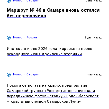
Новости Самары
день назад
Маршрут № 46 в Самаре вновь остался
без перевозчика
Новости России
2 дня назад
Ипотека в июле 2026 года: коррекция после
рекордного июня и усиление вторички
Новости Самары
час назад
Помогают встать на крыло: предприятия
Самарской группы «Роснефти» организовали
передвижную фотовыставку «Орлан-белохвост
– крылатый символ Самарской Луки»