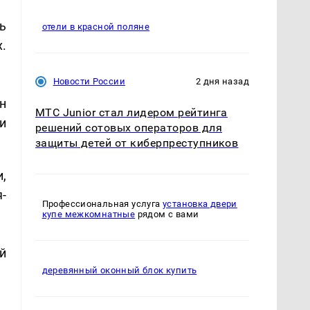
ь
отели в красной поляне
.
Новости России
2 дня назад
н
МТС Junior стал лидером рейтинга
и
решений сотовых операторов для
защиты детей от киберпреступников
,
-
Профессиональная услуга
установка двери
купе межкомнатные
рядом с вами
й
деревянный оконный блок купить