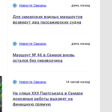
Новости Самары
день назад
Для самарских водных маршрутов
возведут два пассажирских судна
Новости Самары
день назад
Маршрут № 46 в Самаре вновь
остался без перевозчика
Новости Самары
14 часов назад
На улице XXII Партсъезда в Самаре
дорожные работы выходят на
финишную прямую