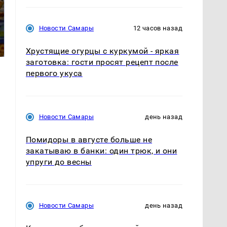
СМИ: В Химках на
полицейскую
Где будет встреча
Новости Самары
12 часов назад
машину напали и
президентов США и
подожгли.
России: Европа?
Хрустящие огурцы с куркумой - яркая
заготовка: гости просят рецепт после
первого укуса
Новости Самары
день назад
Помидоры в августе больше не
закатываю в банки: один трюк, и они
упруги до весны
Новости Самары
день назад