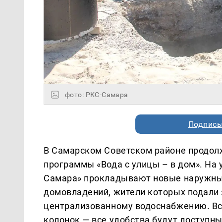
фото: РКС-Самара
Подписы
В Самарском Советском районе продол
программы «Вода с улицы – в дом». На
Самара» прокладывают новые наружные
домовладений, жители которых подали 
централизованному водоснабжению. Вск
колонок — все удобства будут доступны