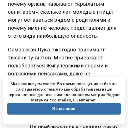
почему орлана называют «крылатым
санитаром», сколько лет молодые птицы
могут оставаться рядом с родителями и
почему именно человек представляет для
этого вида наибольшую опасность.
Самарская Лука ежегодно принимает
тысячи туристов. Многие приезжают
полюбоваться Жигулёвскими горами и
волжскими пейзажами, даже не
подозревая, что рядом могут находиться
Мы используем cookie. Во время посещения сайта вы
гнезда краснокнижных птиц. Именно
соглашаетесь с тем, что мы обрабатываем ваши
персональные данные с использованием метрик Яндекс
поэтому специалисты национального
Метрика, top.mail.ru, LiveInternet.
парка постоянно напоминают простые, но
Я согласен
очень важные правила:
Не приближаться к гнездам диких