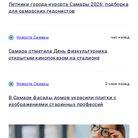
Летники города-курорта Самары 2026: подборка
для самарских гедонистов
Новости Самары
час назад
Самара отметила День физкультурника
открытым кинопоказом на стадионе
Новости Самары
2 часа назад
В Самаре фасады домов украсили плитки с
изображениями старинных профессий