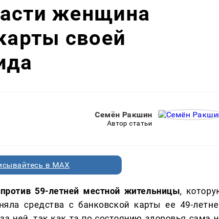
ласти женщина
 карты своей
ида
Семён Ракшин
Автор статьи
исывайтесь в MAX
 против 59-летней местной жительницы
, котору
няла средства с банковской карты ее 49-летне
а ней, так как та по состоянию здоровья сама н