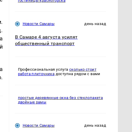
гостиницы красногорска
.
Новости Самары
день назад
.
В Самаре 4 августа усилят
а
общественный транспорт
й
а
Профессиональная услуга
сколько стоит
работа плиточника
доступна рядом с вами
.
простые деревянные окна без стеклопакета
двойные рамы
Новости Самары
день назад