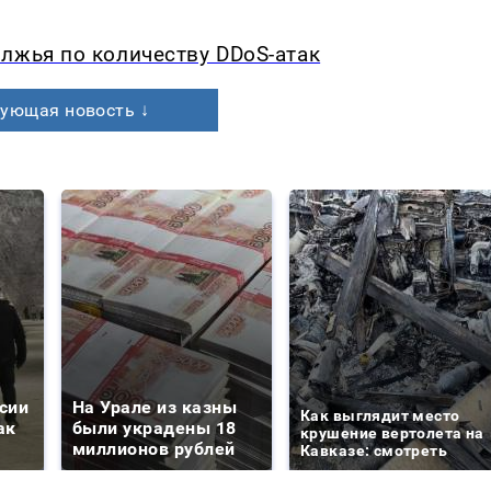
лжья по количеству DDoS-атак
ующая новость ↓
сии
На Урале из казны
Как выглядит место
ак
были украдены 18
крушение вертолета на
миллионов рублей
Кавказе: смотреть