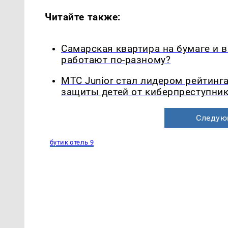
Читайте также:
Самарская квартира на бумаге и 
работают по-разному?
МТС Junior стал лидером рейтинг
защиты детей от киберпреступни
Следую
бутик отель 9