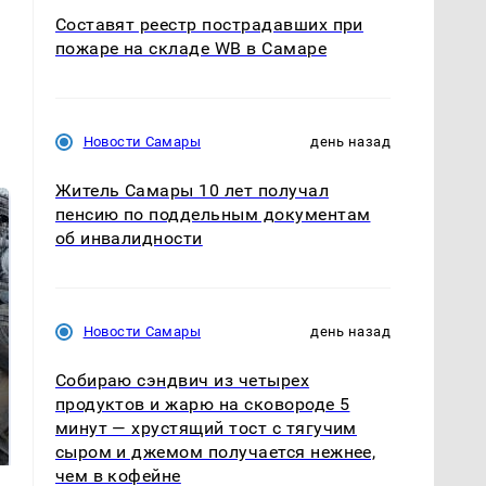
Составят реестр пострадавших при
пожаре на складе WB в Самаре
Новости Самары
день назад
Житель Самары 10 лет получал
пенсию по поддельным документам
об инвалидности
Новости Самары
день назад
Собираю сэндвич из четырех
Не ешьте эту
В ОАЭ произошло
продуктов и жарю на сковороде 5
готовую еду из
жестокое убийство
минут — хрустящий тост с тягучим
магазина: список
криптомиллионера
сыром и джемом получается нежнее,
чем в кофейне