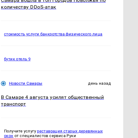
Самара вошла в топ городов Поволжья по
количеству DDoS-атак
стоимость услуги банкротства физического лица
бутик отель 9
Новости Самары
день назад
В Самаре 4 августа усилят общественный
транспорт
Получите услугу
реставрация старых деревянных
окон
от специалистов сервиса Руки