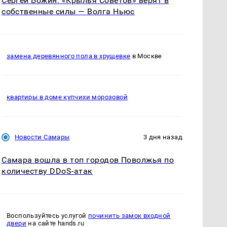
Сергей Божин: «Крылья Советов» верят в
собственные силы — Волга Ньюс
замена деревянного пола в хрущевке
в Москве
квартиры в доме купчихи морозовой
Новости Самары
3 дня назад
Самара вошла в топ городов Поволжья по
количеству DDoS-атак
Воспользуйтесь услугой
починить замок входной
двери
на сайте hands.ru