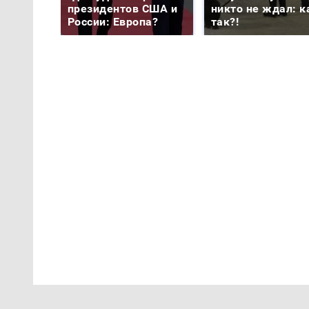
президентов США и
никто не ждал: к
России: Европа?
так?!