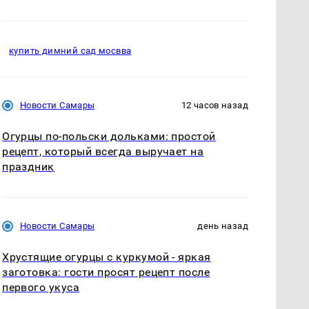
купить димний сад мосвва
Новости Самары
12 часов назад
Огурцы по‑польски дольками: простой
рецепт, который всегда выручает на
праздник
Новости Самары
день назад
Хрустящие огурцы с куркумой - яркая
заготовка: гости просят рецепт после
первого укуса