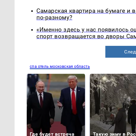
Самарская квартира на бумаге и 
по-разному?
«Именно здесь у нас появилось 
спорт возвращается во дворы Са
След
спа отель московская область
Где будет встреча
Такую зиму в Рос