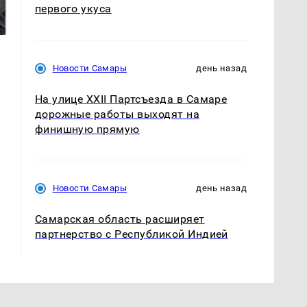
Все новости по
жестокое убийство
первого укуса
падению вертолета на
криптомиллионера
Кавказе: читать здесь
Новости Самары
день назад
На улице XXII Партсъезда в Самаре
дорожные работы выходят на
финишную прямую
Новости Самары
день назад
Самарская область расширяет
партнерство с Республикой Индией