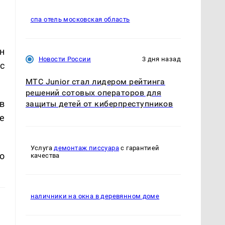
спа отель московская область
н
Новости России
3 дня назад
с
МТС Junior стал лидером рейтинга
решений сотовых операторов для
в
защиты детей от киберпреступников
е
Услуга
демонтаж писсуара
с гарантией
о
качества
наличники на окна в деревянном доме