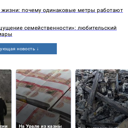
в жизни: почему одинаковые метры работают
ощущение семейственности»: любительский
мары
ующая новость ↓
сии
На Урале из казны