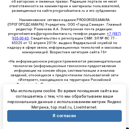
об авторских и смежных правах. Редакция портала не несет
ответственности за комментарии и материалы пользователей,
размещенные на сайте progorodsamara.ru и его субдоменах.
Наименование: сетевое издание PROGORODSAMARA
(ПРОГОРОДСАМАРА) Учредитель: ООО «Город Самара». Главный
редактор: Романова А.А. Электронная почта редакции:
progorodsamara@progorodsamara.ru, телефон редакции:
+7 (987)
905-00-63
. Свидетельство о регистрации СМИ: ЭЛ № ФС 77 -
65325 от 12 апреля 2016г. выдано Федеральной службой по
надзору в сфере связи, информационных технологий и массовых
коммуникаций. Возрастная категория сайта 16+
«На информационном ресурсе применяются рекомендательные
технологии (информационные технологии предоставления
информации на основе сбора, систематизации и анализа
сведений, относящихся к предпочтениям пользователей сети
«Интернет», находящихся на территории Российской
Федерации)». Правила применения рекомендательных
технологий в виджетах рекламно-обменной сети
«СМИ2» (PDF)
Мы используем cookie. Во время посещения сайта вы
соглашаетесь с тем, что мы обрабатываем ваши
персональные данные с использованием метрик Яндекс
Метрика, top.mail.ru, LiveInternet.
© 2026 «ProGorodSamara» | Все права защищены
Я согласен
Возрастная категория сайта 16+
Политика конфиденциальности