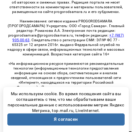
об авторских и смежных правах. Редакция портала не несет
ответственности за комментарии и материалы пользователей,
размещенные на сайте progorodsamara.ru и его субдоменах.
Наименование: сетевое издание PROGORODSAMARA
(ПРОГОРОДСАМАРА) Учредитель: ООО «Город Самара». Главный
редактор: Романова А.А. Электронная почта редакции:
progorodsamara@progorodsamara.ru, телефон редакции:
+7 (987)
905-00-63
. Свидетельство о регистрации СМИ: ЭЛ № ФС 77 -
65325 от 12 апреля 2016г. выдано Федеральной службой по
надзору в сфере связи, информационных технологий и массовых
коммуникаций. Возрастная категория сайта 16+
«На информационном ресурсе применяются рекомендательные
технологии (информационные технологии предоставления
информации на основе сбора, систематизации и анализа
сведений, относящихся к предпочтениям пользователей сети
«Интернет», находящихся на территории Российской
Федерации)». Правила применения рекомендательных
технологий в виджетах рекламно-обменной сети
«СМИ2» (PDF)
Мы используем cookie. Во время посещения сайта вы
соглашаетесь с тем, что мы обрабатываем ваши
персональные данные с использованием метрик Яндекс
Метрика, top.mail.ru, LiveInternet.
© 2026 «ProGorodSamara» | Все права защищены
Я согласен
Возрастная категория сайта 16+
Политика конфиденциальности