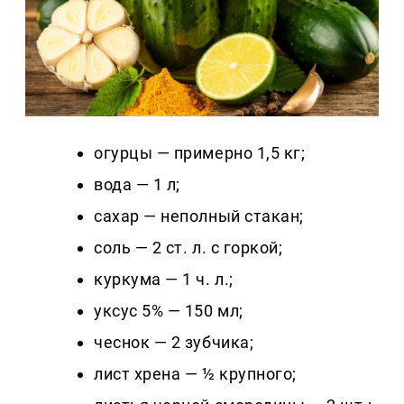
огурцы — примерно 1,5 кг;
вода — 1 л;
сахар — неполный стакан;
соль — 2 ст. л. с горкой;
куркума — 1 ч. л.;
уксус 5% — 150 мл;
чеснок — 2 зубчика;
лист хрена — ½ крупного;