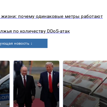
в жизни: почему одинаковые метры работают
лжья по количеству DDoS-атак
ующая новость ↓
а