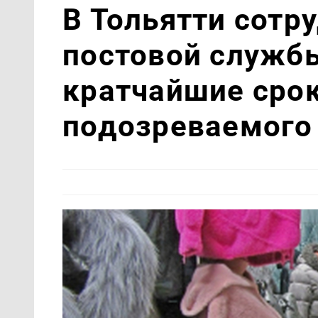
В Тольятти сотр
постовой служб
кратчайшие сро
подозреваемого