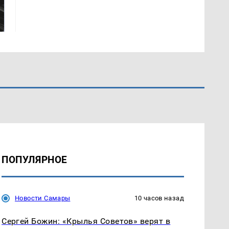
Такую зиму в России
Как выглядит место
никто не ждал: как
крушение вертолета на
так?!
Кавказе: смотреть
ПОПУЛЯРНОЕ
Новости Самары
10 часов назад
Сергей Божин: «Крылья Советов» верят в