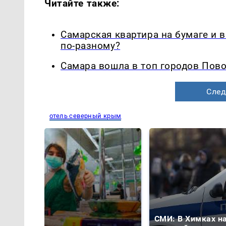
Читайте также:
Самарская квартира на бумаге и 
по-разному?
Самара вошла в топ городов Пово
След
отель северный крым
СМИ: В Химках н