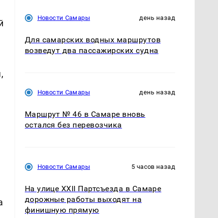
Новости Самары
день назад
й
Для самарских водных маршрутов
возведут два пассажирских судна
,
Новости Самары
день назад
Маршрут № 46 в Самаре вновь
остался без перевозчика
Новости Самары
5 часов назад
На улице XXII Партсъезда в Самаре
дорожные работы выходят на
а
финишную прямую