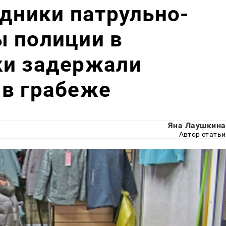
удники патрульно-
ы полиции в
ки задержали
 в грабеже
Яна Лаушкина
Автор статьи