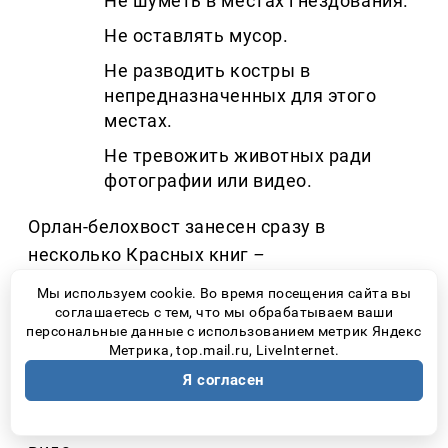
Не шуметь в местах гнездования.
Не оставлять мусор.
Не разводить костры в
непредназначенных для этого
местах.
Не тревожить животных ради
фотографии или видео.
Орлан-белохвост занесен сразу в
несколько Красных книг
–
международную, российскую и
Мы используем cookie. Во время посещения сайта вы
региональную. Во всей России, по оценкам
соглашаетесь с тем, что мы обрабатываем ваши
персональные данные с использованием метрик Яндекс
специалистов, насчитывается около 2500
Метрика, top.mail.ru, LiveInternet.
пар этих птиц, поэтому каждая территория,
Я согласен
где они успешно выводят потомство,
имеет большое значение для сохранения