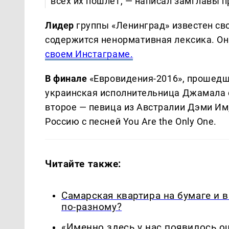
всех их пошлет, — написал замглавы п
Лидер
группы «Ленинград» известен св
содержится ненормативная лексика. О
своем Инстаграме.
В финале
«Евровидения-2016», прошедш
украинская исполнительница Джамала с
второе — певица из Австралии Дэми Им
Россию с песней You Are the Only One.
Читайте также:
Самарская квартира на бумаге и 
по-разному?
«Именно здесь у нас появилось 