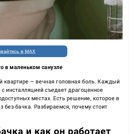
вайтесь в MAX
его в маленьком санузле
й квартире — вечная головная боль. Каждый
к с инсталляцией съедает драгоценное
одоступных местах. Есть решение, которое в
аз без бачка. Разбираемся, почему стоит
бачка и как он работает