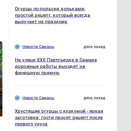
Огурцы по‑польски дольками:
простой рецепт, который всегда
выручает на праздник
Новости Самары
день назад
На улице XXII Партсъезда в Самаре
дорожные работы выходят на
финишную прямую
СМИ: В Химках на
Новости Самары
день назад
полицейскую
Где будет встреча
машину напали и
президентов США и
подожгли.
России: Европа?
Хрустящие огурцы с куркумой - яркая
заготовка: гости просят рецепт после
первого укуса