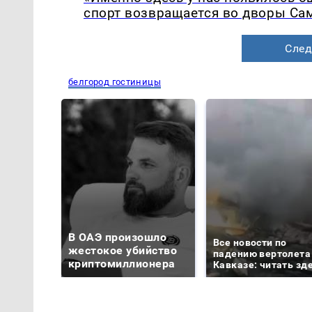
спорт возвращается во дворы Са
След
белгород гостиницы
В ОАЭ произошло
Все новости по
жестокое убийство
падению вертолета
криптомиллионера
Кавказе: читать зд