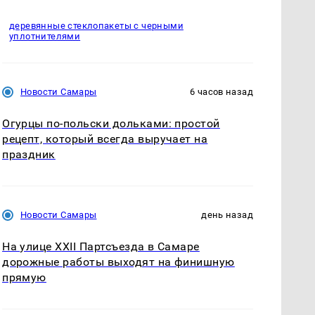
деревянные стеклопакеты с черными
уплотнителями
Новости Самары
6 часов назад
Огурцы по‑польски дольками: простой
рецепт, который всегда выручает на
праздник
Новости Самары
день назад
На улице XXII Партсъезда в Самаре
дорожные работы выходят на финишную
прямую