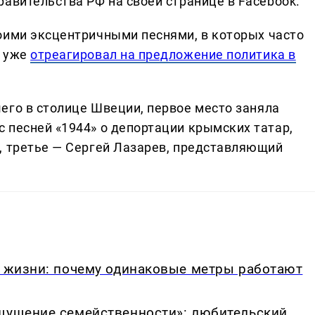
равительства РФ на своей странице в Facebook.
оими эксцентричными песнями, в которых часто
н уже
отреагировал на предложение политика в
его в столице Швеции, первое место заняла
 песней «1944» о депортации крымских татар,
, третье — Сергей Лазарев, представляющий
в жизни: почему одинаковые метры работают
ощущение семейственности»: любительский