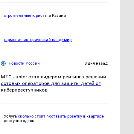
строительные юристы
в Казани
гармония исторический владимир
Новости России
3 дня назад
МТС Junior стал лидером рейтинга решений
сотовых операторов для защиты детей от
киберпреступников
Услуга
сколько стоит поставить розетку в квартире
доступна здесь