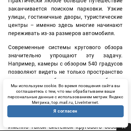
Практически любое большое путешествие
заканчивается поиском парковки. Узкие
улицы, гостиничные дворы, туристические
центры – именно здесь многие начинают
переживать из-за размеров автомобиля.
Современные системы кругового обзора
значительно упрощают эту задачу.
Например, камеры с обзором 540 градусов
позволяют видеть не только пространство
вокруг автомобиля, но и область
Мы используем cookie. Во время посещения сайта вы
непосредственно под ним. Это особенно
соглашаетесь с тем, что мы обрабатываем ваши
удобно при парковке, проезде рядом с
персональные данные с использованием метрик Яндекс
Метрика, top.mail.ru, LiveInternet.
бордюрами или движении по тесным
Я согласен
улицам незнакомого города.
Именно такой системой кругового обзора