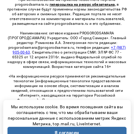
progorodsamara.ru
гиперссылка на ресурс обязательна,
в
противном случае будут применены нормы законодательства РФ
об авторских и смежных правах. Редакция портала не несет
ответственности за комментарии и материалы пользователей,
размещенные на сайте progorodsamara.ru и его субдоменах.
Наименование: сетевое издание PROGORODSAMARA
(ПРОГОРОДСАМАРА) Учредитель: ООО «Город Самара». Главный
редактор: Романова А.А. Электронная почта редакции:
progorodsamara@progorodsamara.ru, телефон редакции:
+7 (987)
905-00-63
. Свидетельство о регистрации СМИ: ЭЛ № ФС 77 -
65325 от 12 апреля 2016г. выдано Федеральной службой по
надзору в сфере связи, информационных технологий и массовых
коммуникаций. Возрастная категория сайта 16+
«На информационном ресурсе применяются рекомендательные
технологии (информационные технологии предоставления
информации на основе сбора, систематизации и анализа
сведений, относящихся к предпочтениям пользователей сети
«Интернет», находящихся на территории Российской
Федерации)». Правила применения рекомендательных
технологий в виджетах рекламно-обменной сети
«СМИ2» (PDF)
Мы используем cookie. Во время посещения сайта вы
соглашаетесь с тем, что мы обрабатываем ваши
персональные данные с использованием метрик Яндекс
Метрика, top.mail.ru, LiveInternet.
© 2026 «ProGorodSamara» | Все права защищены
Я согласен
Возрастная категория сайта 16+