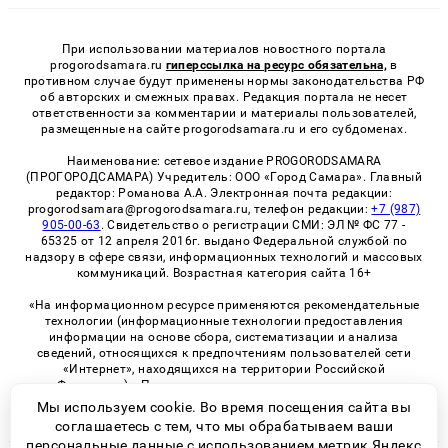
При использовании материалов новостного портала
progorodsamara.ru
гиперссылка на ресурс обязательна,
в
противном случае будут применены нормы законодательства РФ
об авторских и смежных правах. Редакция портала не несет
ответственности за комментарии и материалы пользователей,
размещенные на сайте progorodsamara.ru и его субдоменах.
Наименование: сетевое издание PROGORODSAMARA
(ПРОГОРОДСАМАРА) Учредитель: ООО «Город Самара». Главный
редактор: Романова А.А. Электронная почта редакции:
progorodsamara@progorodsamara.ru, телефон редакции:
+7 (987)
905-00-63
. Свидетельство о регистрации СМИ: ЭЛ № ФС 77 -
65325 от 12 апреля 2016г. выдано Федеральной службой по
надзору в сфере связи, информационных технологий и массовых
коммуникаций. Возрастная категория сайта 16+
«На информационном ресурсе применяются рекомендательные
технологии (информационные технологии предоставления
информации на основе сбора, систематизации и анализа
сведений, относящихся к предпочтениям пользователей сети
«Интернет», находящихся на территории Российской
Федерации)». Правила применения рекомендательных
технологий в виджетах рекламно-обменной сети
«СМИ2» (PDF)
Мы используем cookie. Во время посещения сайта вы
соглашаетесь с тем, что мы обрабатываем ваши
персональные данные с использованием метрик Яндекс