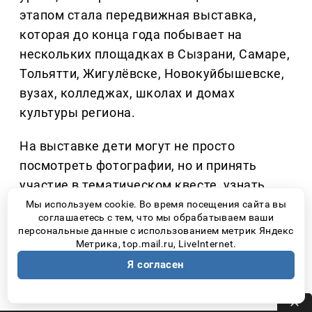
этапом стала передвижная выставка,
которая до конца года побывает на
нескольких площадках в Сызрани, Самаре,
Тольятти, Жигулёвске, Новокуйбышевске,
вузах, колледжах, школах и домах
культуры региона.
На выставке дети могут не просто
посмотреть фотографии, но и принять
участие в тематическом квесте, узнать,
почему орлана называют «крылатым
Мы используем cookie. Во время посещения сайта вы
соглашаетесь с тем, что мы обрабатываем ваши
санитаром», сколько лет молодые птицы
персональные данные с использованием метрик Яндекс
могут оставаться рядом с родителями и
Метрика, top.mail.ru, LiveInternet.
почему именно человек представляет для
Я согласен
этого вида наибольшую опасность.