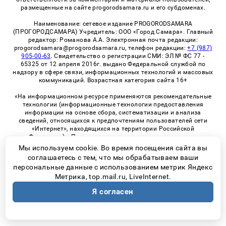
размещенные на сайте progorodsamara.ru и его субдоменах.
Наименование: сетевое издание PROGORODSAMARA
(ПРОГОРОДСАМАРА) Учредитель: ООО «Город Самара». Главный
редактор: Романова А.А. Электронная почта редакции:
progorodsamara@progorodsamara.ru, телефон редакции:
+7 (987)
905-00-63
. Свидетельство о регистрации СМИ: ЭЛ № ФС 77 -
65325 от 12 апреля 2016г. выдано Федеральной службой по
надзору в сфере связи, информационных технологий и массовых
коммуникаций. Возрастная категория сайта 16+
«На информационном ресурсе применяются рекомендательные
технологии (информационные технологии предоставления
информации на основе сбора, систематизации и анализа
сведений, относящихся к предпочтениям пользователей сети
«Интернет», находящихся на территории Российской
Федерации)». Правила применения рекомендательных
технологий в виджетах рекламно-обменной сети
«СМИ2» (PDF)
Мы используем cookie. Во время посещения сайта вы
соглашаетесь с тем, что мы обрабатываем ваши
персональные данные с использованием метрик Яндекс
Метрика, top.mail.ru, LiveInternet.
© 2026 «ProGorodSamara» | Все права защищены
Я согласен
Возрастная категория сайта 16+
Политика конфиденциальности