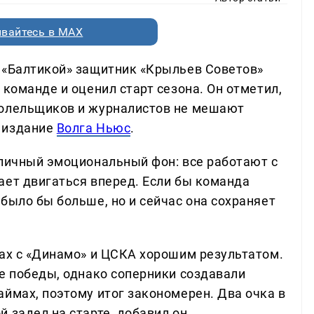
вайтесь в MAX
 «Балтикой» защитник «Крыльев Советов»
 команде и оценил старт сезона. Он отметил,
болельщиков и журналистов не мешают
 издание
Волга Ньюс
.
тличный эмоциональный фон: все работают с
ает двигаться вперед. Если бы команда
было бы больше, но и сейчас она сохраняет
чах с «Динамо» и ЦСКА хорошим результатом.
ве победы, однако соперники создавали
ймах, поэтому итог закономерен. Два очка в
 задел на старте, добавил он.