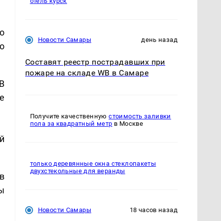
отель курск
о
Новости Самары
день назад
о
Составят реестр пострадавших при
пожаре на складе WB в Самаре
В
е
Получите качественную
стоимость заливки
пола за квадратный метр
в Москве
й
только деревянные окна стеклопакеты
двухстекольные для веранды
в
ы
Новости Самары
18 часов назад