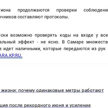
она продолжаются проверки соблюдени
очников составляют протоколы.
ески возможно проверять коды на входе у все
еальный эффект - не ясно. В Самаре множеств
в идет наличными, которые передаются из рук 
RA.KP.RU.
в жизни: почему одинаковые метры работают
кция после рекордного июня и усиление