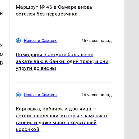
Маршрут № 46 в Самаре вновь
я
остался без перевозчика
Новости Самары
16 часов назад
х
о
Помидоры в августе больше не
закатываю в банки: один трюк, и они
в
упруги до весны
Новости Самары
16 часов назад
Картошка, кабачок и два яйца —
летние оладушки, которые заменяют
гарнир и даже мясо с хрустящей
корочкой