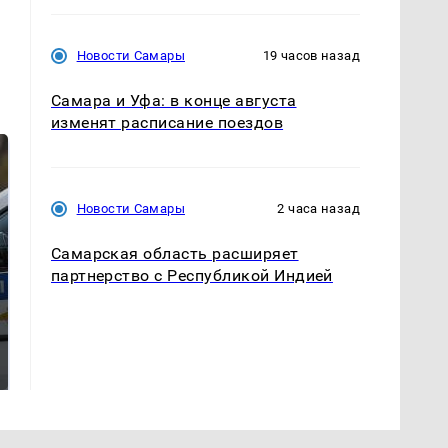
Новости Самары
19 часов назад
Самара и Уфа: в конце августа
изменят расписание поездов
Новости Самары
2 часа назад
Самарская область расширяет
партнерство с Республикой Индией
Такую зиму в России
Как выглядит место
никто не ждал: как
крушение вертолета на
так?!
Кавказе: смотреть