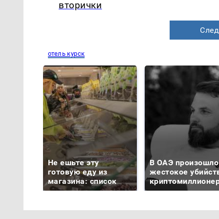
вторички
След
отель курск
Не ешьте эту
В ОАЭ произошло
готовую еду из
жестокое убийст
магазина: список
криптомиллионе