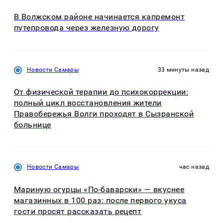
В Волжском районе начинается капремонт
путепровода через железную дорогу
Новости Самары
33 минуты назад
От физической терапии до психокоррекции:
полный цикл восстановления жители
Правобережья Волги проходят в Сызранской
больнице
Новости Самары
час назад
Мариную огурцы «По-баварски» — вкуснее
магазинных в 100 раз: после первого укуса
гости просят рассказать рецепт