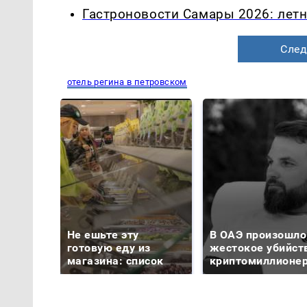
Гастроновости Самары 2026: летн
След
отель регина в петровском
Не ешьте эту
В ОАЭ произошло
готовую еду из
жестокое убийст
магазина: список
криптомиллионе