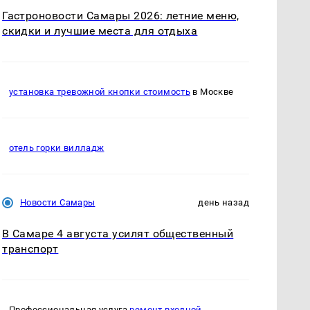
Гастроновости Самары 2026: летние меню,
скидки и лучшие места для отдыха
установка тревожной кнопки стоимость
в Москве
отель горки вилладж
Новости Самары
день назад
В Самаре 4 августа усилят общественный
транспорт
Профессиональная услуга
ремонт входной