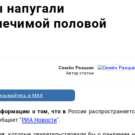
 напугали
лечимой половой
Семён Ракшин
Автор статьи
исывайтесь в MAX
нформацию о том, что в
Россия распространяетс
общает "
РИА Новости
".
ых
, которые свидетельствовали бы о пандемии н