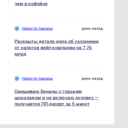
чем в кофейне
Новости Самары
день назад
Раскрыты детали дела об уклонении
от налогов вейп-компании на 7,76
млрд
Новости Самары
день назад
Смешиваю бананы с горьким
шоколадом и не включаю духовку —
получается ПП-десерт за 5 минут