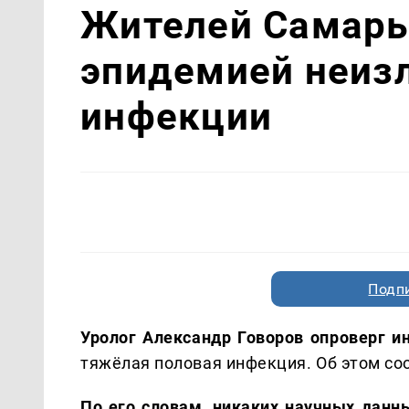
Жителей Самары
эпидемией неиз
инфекции
Подп
Уролог Александр Говоров опроверг и
тяжёлая половая инфекция. Об этом со
По его словам, никаких научных данн