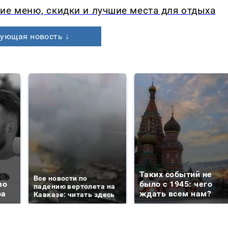
ие меню, скидки и лучшие места для отдыха
ующая новость ↓
Таких событий не
Все новости по
во
было с 1945: чего
падению вертолета на
ра
ждать всем нам?
Кавказе: читать здесь