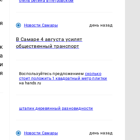
отель регина в петровском
я
Новости Самары
день назад
В Самаре 4 августа усилят
общественный транспорт
к
а
и
я
Воспользуйтесь предложением
сколько
стоит положить 1 квадратный метр плитки
на hands.ru
штапик деревянный разновидности
Новости Самары
день назад