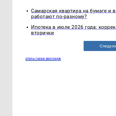
Самарская квартира на бумаге и 
работают по-разному?
Ипотека в июле 2026 года: корре
вторички
Следую
отель горки вилладж