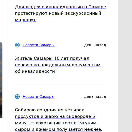
Для людей с инвалидностью в Самаре
протестируют новый экскурсионный
маршрут
Новости Самары
день назад
Житель Самары 10 лет получал
пенсию по поддельным документам
об инвалидности
СМИ: В Химках на
Новости Самары
день назад
полицейскую
В магазинах России
машину напали и
ажиотаж из-за этого
Собираю сэндвич из четырех
подожгли.
продукта: что купить?
продуктов и жарю на сковороде 5
минут — хрустящий тост с тягучим
сыром и джемом получается нежнее,