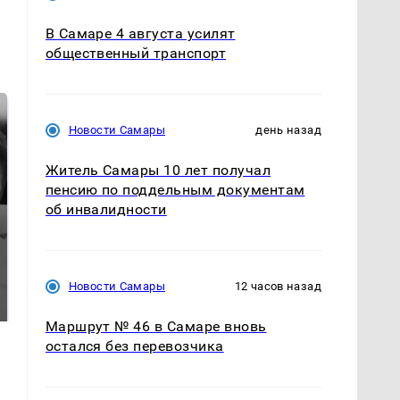
В Самаре 4 августа усилят
общественный транспорт
Новости Самары
день назад
Житель Самары 10 лет получал
пенсию по поддельным документам
об инвалидности
Таких событий не
Все новости по
было с 1945: чего
Новости Самары
12 часов назад
падению вертолета на
ждать всем нам?
Кавказе: читать здесь
Маршрут № 46 в Самаре вновь
остался без перевозчика