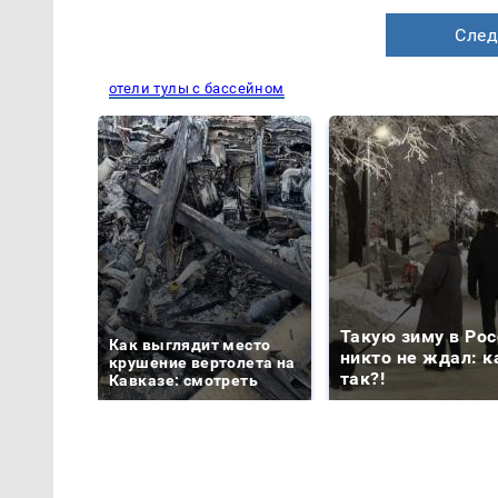
След
отели тулы с бассейном
Такую зиму в Рос
Как выглядит место
никто не ждал: к
крушение вертолета на
так?!
Кавказе: смотреть