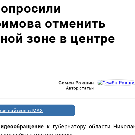
попросили
бимова отменить
ёной зоне в центре
Семён Ракшин
Автор статьи
исывайтесь в MAX
видеообращение
к губернатору области Никола
 застройку в центре города.