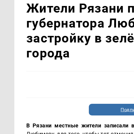
Жители Рязани 
губернатора Лю
застройку в зел
города
Подп
В Рязани местные жители записали 
Любимову, для того, чтобы тот отменил