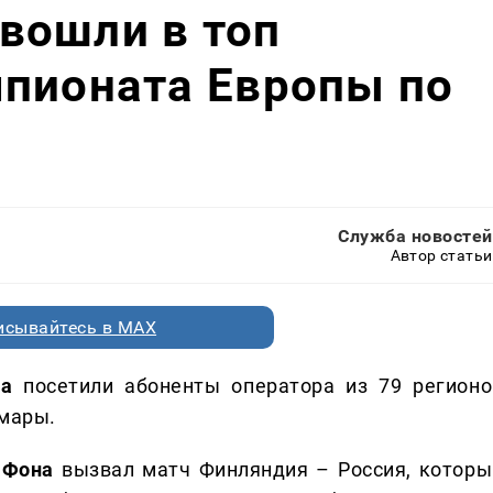
вошли в топ
мпионата Европы по
Служба новостей
Автор статьи
исывайтесь в MAX
га
посетили абоненты оператора из 79 регионо
амары.
аФона
вызвал матч Финляндия – Россия, которы