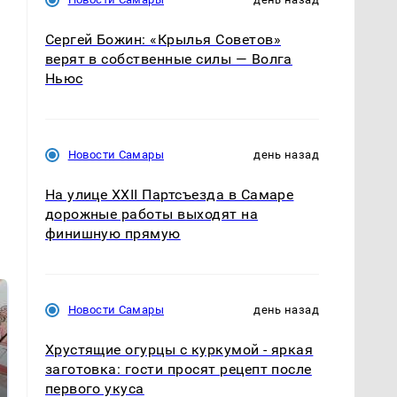
Сергей Божин: «Крылья Советов»
верят в собственные силы — Волга
Ньюс
Новости Самары
день назад
На улице XXII Партсъезда в Самаре
дорожные работы выходят на
финишную прямую
Новости Самары
день назад
Хрустящие огурцы с куркумой - яркая
заготовка: гости просят рецепт после
первого укуса