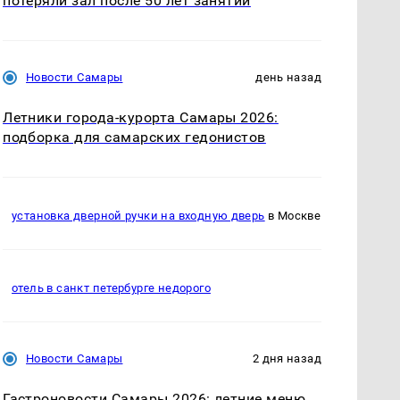
потеряли зал после 50 лет занятий
Новости Самары
день назад
Летники города-курорта Самары 2026:
подборка для самарских гедонистов
установка дверной ручки на входную дверь
в Москве
отель в санкт петербурге недорого
Новости Самары
2 дня назад
Гастроновости Самары 2026: летние меню,