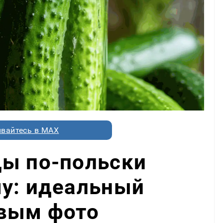
вайтесь в MAX
цы по-польски
му: идеальный
овым фото