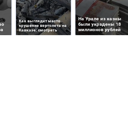
На Урале из казны
Как выглядит место
во
были украдены 18
крушение вертолета на
ра
миллионов рублей
Кавказе: смотреть