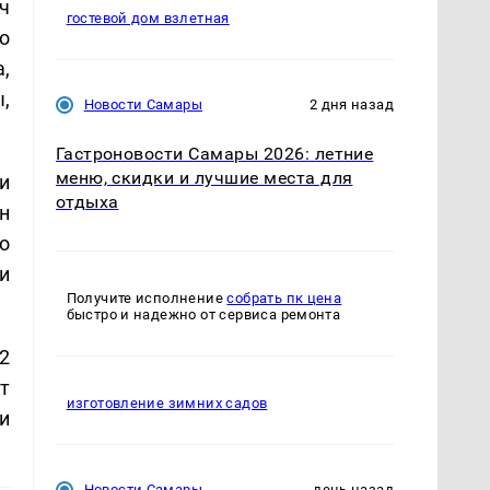
ч
гостевой дом взлетная
о
,
,
Новости Самары
2 дня назад
Гастроновости Самары 2026: летние
меню, скидки и лучшие места для
и
отдыха
н
о
и
Получите исполнение
собрать пк цена
быстро и надежно от сервиса ремонта
2
т
изготовление зимних садов
и
Новости Самары
день назад