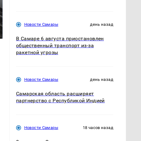
Таких событий не
Все новости по
Новости Самары
день назад
было с 1945: чего
падению вертолета на
ждать всем нам?
Кавказе: читать здесь
В Самаре 6 августа приостановлен
общественный транспорт из-за
ракетной угрозы
Новости Самары
день назад
Самарская область расширяет
партнерство с Республикой Индией
Новости Самары
18 часов назад