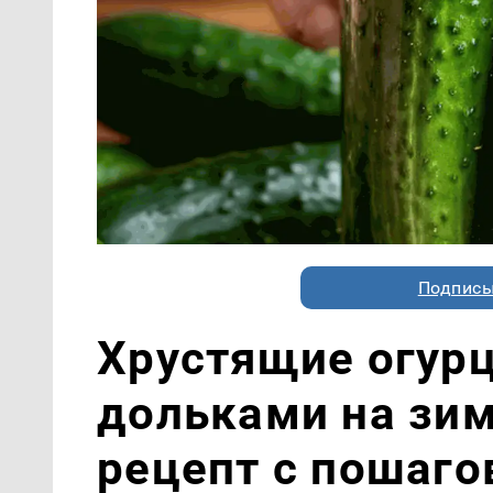
Подписы
Хрустящие огур
дольками на зи
рецепт с пошаг