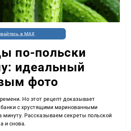
вайтесь в MAX
цы по-польски
му: идеальный
овым фото
ремени. Но этот рецепт доказывает
вы банки с хрустящими маринованными
за минуту. Рассказываем секреты польской
а и снова.