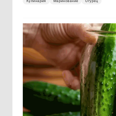
Кулинария
Маринование
Огурец