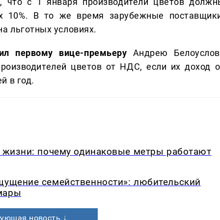
а
, что с 1 января производители цветов должн
их 10%. В то же время зарубежные поставщики
на льготных условиях.
ил первому вице-премьеру
Андрею Белоуслов
роизводителей цветов от НДС, если их доход о
й в год.
в жизни: почему одинаковые метры работают
ощущение семейственности»: любительский
мары
ующая новость ↓