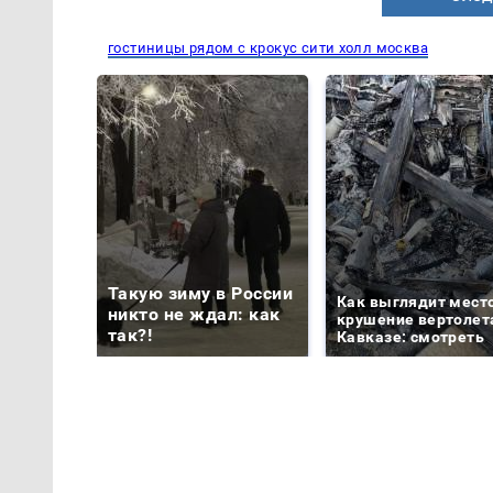
гостиницы рядом с крокус сити холл москва
Такую зиму в России
Как выглядит мест
никто не ждал: как
крушение вертолет
так?!
Кавказе: смотреть