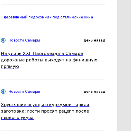
деревянный подоконник под сталинские окна
Новости Самары
день назад
На улице XXII Партсъезда в Самаре
дорожные работы выходят на финишную
прямую
Новости Самары
день назад
Хрустящие огурцы с куркумой - яркая
заготовка: гости просят рецепт после
первого укуса