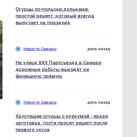
Огурцы по‑польски дольками:
простой рецепт, который всегда
выручает на праздник
Новости Самары
день назад
На улице XXII Партсъезда в Самаре
дорожные работы выходят на
финишную прямую
В ОАЭ произошло
Все новости по
жестокое убийство
падению вертолета на
криптомиллионера
Кавказе: читать здесь
Новости Самары
день назад
Хрустящие огурцы с куркумой - яркая
заготовка: гости просят рецепт после
первого укуса