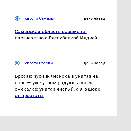
Новости Самары
день назад
Самарская область расширяет
партнерство с Республикой Индией
Новости России
день назад
Бросаю зубчик чеснока в унитаз на
ночь — уже утром радуюсь своей
смекалке: унитаз чистый, а я в шоке
от простоты