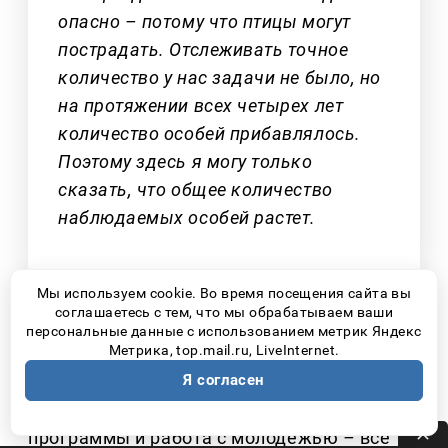
опасно – потому что птицы могут
пострадать. Отслеживать точное
количество у нас задачи не было, но
на протяжении всех четырех лет
количество особей прибавлялось.
Поэтому здесь я могу только
сказать, что общее количество
наблюдаемых особей растет.
Мы используем cookie. Во время посещения сайта вы
соглашаетесь с тем, что мы обрабатываем ваши
Охрана редких видов требует не разовых
персональные данные с использованием метрик Яндекс
Метрика, top.mail.ru, LiveInternet.
акций, а системной работы. Исследования,
научное сопровождение, современное
Я согласен
оборудование, просветительские
программы и работа с молодежью
–
все