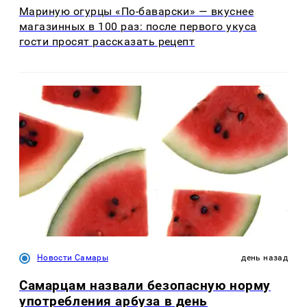
Мариную огурцы «По-баварски» — вкуснее
магазинных в 100 раз: после первого укуса
гости просят рассказать рецепт
Новости Самары
день назад
Самарцам назвали безопасную норму
употребления арбуза в день