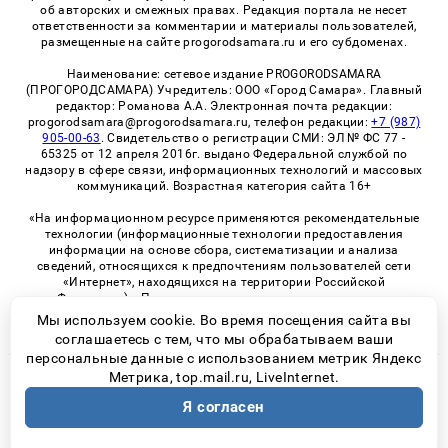
об авторских и смежных правах. Редакция портала не несет
ответственности за комментарии и материалы пользователей,
размещенные на сайте progorodsamara.ru и его субдоменах.
Наименование: сетевое издание PROGORODSAMARA
(ПРОГОРОДСАМАРА) Учредитель: ООО «Город Самара». Главный
редактор: Романова А.А. Электронная почта редакции:
progorodsamara@progorodsamara.ru, телефон редакции:
+7 (987)
905-00-63
. Свидетельство о регистрации СМИ: ЭЛ № ФС 77 -
65325 от 12 апреля 2016г. выдано Федеральной службой по
надзору в сфере связи, информационных технологий и массовых
коммуникаций. Возрастная категория сайта 16+
«На информационном ресурсе применяются рекомендательные
технологии (информационные технологии предоставления
информации на основе сбора, систематизации и анализа
сведений, относящихся к предпочтениям пользователей сети
«Интернет», находящихся на территории Российской
Федерации)». Правила применения рекомендательных
технологий в виджетах рекламно-обменной сети
«СМИ2» (PDF)
Мы используем cookie. Во время посещения сайта вы
соглашаетесь с тем, что мы обрабатываем ваши
персональные данные с использованием метрик Яндекс
Метрика, top.mail.ru, LiveInternet.
© 2026 «ProGorodSamara» | Все права защищены
Я согласен
Возрастная категория сайта 16+
Политика конфиденциальности