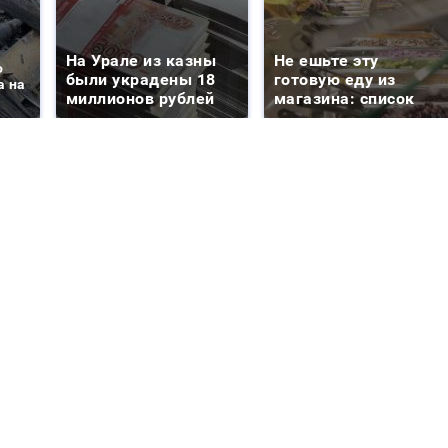
На Урале из казны
Не ешьте эту
о
были украдены 18
готовую еду из
а на
миллионов рублей
магазина: список