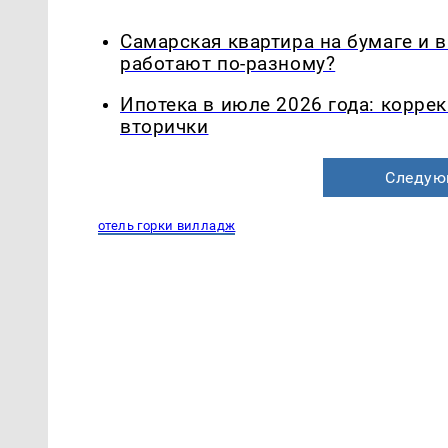
Самарская квартира на бумаге и 
работают по-разному?
Ипотека в июле 2026 года: корре
вторички
Следую
отель горки вилладж