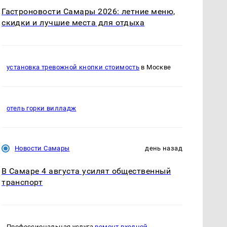
Гастроновости Самары 2026: летние меню,
скидки и лучшие места для отдыха
установка тревожной кнопки стоимость
в Москве
отель горки вилладж
Новости Самары
день назад
В Самаре 4 августа усилят общественный
транспорт
Профессиональная услуга
ремонт входной