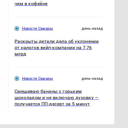
чем в кофейне
Новости Самары
день назад
Раскрыты детали дела об уклонении
от налогов вейп-компании на 7,76
млрд
Новости Самары
день назад
Смешиваю бананы с горьким
шоколадом и не включаю духовку —
получается ПП-десерт за 5 минут