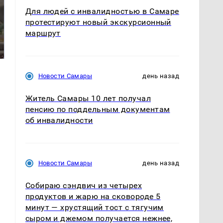
Для людей с инвалидностью в Самаре
протестируют новый экскурсионный
В ОАЭ произошло
маршрут
Все новости по
жестокое убийство
падению вертолета на
криптомиллионера
Кавказе: читать здесь
Новости Самары
день назад
Житель Самары 10 лет получал
пенсию по поддельным документам
об инвалидности
Новости Самары
день назад
Собираю сэндвич из четырех
продуктов и жарю на сковороде 5
минут — хрустящий тост с тягучим
сыром и джемом получается нежнее,