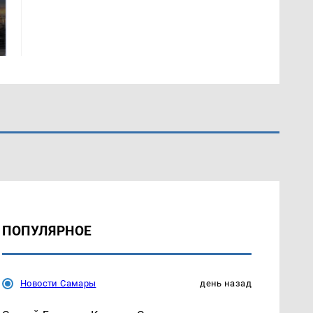
СМИ: В Химках на
полицейскую
В магазинах России
машину напали и
ажиотаж из-за этого
подожгли.
продукта: что купить?
ПОПУЛЯРНОЕ
Новости Самары
день назад