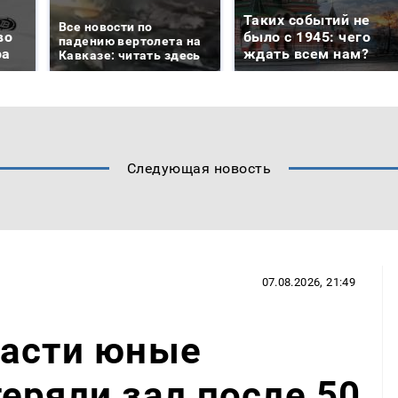
Таких событий не
Все новости по
во
было с 1945: чего
падению вертолета на
ра
ждать всем нам?
Кавказе: читать здесь
Следующая новость
07.08.2026, 21:49
ласти юные
еряли зал после 50