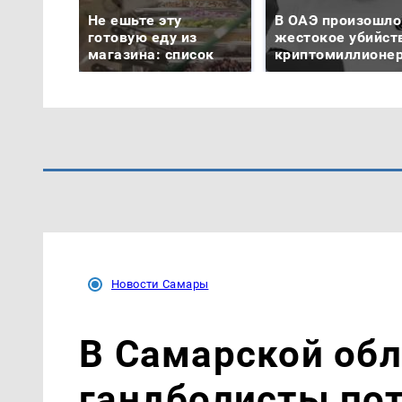
Не ешьте эту
В ОАЭ произошло
готовую еду из
жестокое убийст
магазина: список
криптомиллионе
Новости Самары
В Самарской об
гандболисты пот