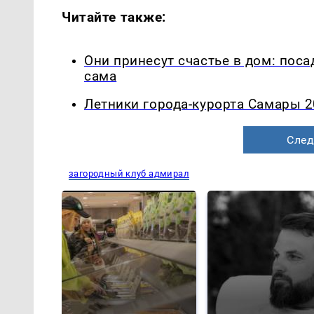
Читайте также:
Они принесут счастье в дом: посад
сама
Летники города-курорта Самары 2
След
загородный клуб адмирал