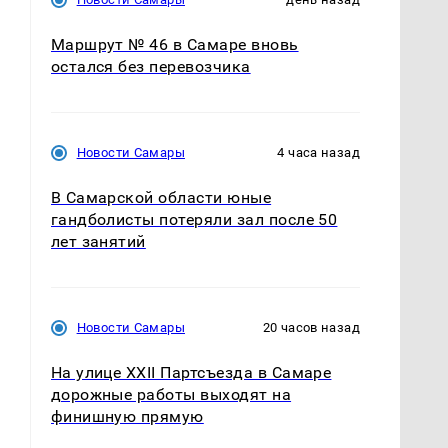
Маршрут № 46 в Самаре вновь
остался без перевозчика
Новости Самары
4 часа назад
.
В Самарской области юные
гандболисты потеряли зал после 50
лет занятий
Новости Самары
20 часов назад
На улице XXII Партсъезда в Самаре
дорожные работы выходят на
финишную прямую