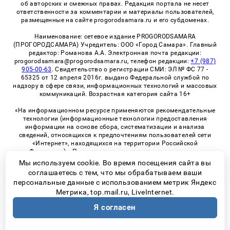
об авторских и смежных правах. Редакция портала не несет
ответственности за комментарии и материалы пользователей,
размещенные на сайте progorodsamara.ru и его субдоменах.
Наименование: сетевое издание PROGORODSAMARA
(ПРОГОРОДСАМАРА) Учредитель: ООО «Город Самара». Главный
редактор: Романова А.А. Электронная почта редакции:
progorodsamara@progorodsamara.ru, телефон редакции:
+7 (987)
905-00-63
. Свидетельство о регистрации СМИ: ЭЛ № ФС 77 -
65325 от 12 апреля 2016г. выдано Федеральной службой по
надзору в сфере связи, информационных технологий и массовых
коммуникаций. Возрастная категория сайта 16+
«На информационном ресурсе применяются рекомендательные
технологии (информационные технологии предоставления
информации на основе сбора, систематизации и анализа
сведений, относящихся к предпочтениям пользователей сети
«Интернет», находящихся на территории Российской
Федерации)». Правила применения рекомендательных
технологий в виджетах рекламно-обменной сети
«СМИ2» (PDF)
Мы используем cookie. Во время посещения сайта вы
соглашаетесь с тем, что мы обрабатываем ваши
персональные данные с использованием метрик Яндекс
Метрика, top.mail.ru, LiveInternet.
© 2026 «ProGorodSamara» | Все права защищены
Я согласен
Возрастная категория сайта 16+
Политика конфиденциальности