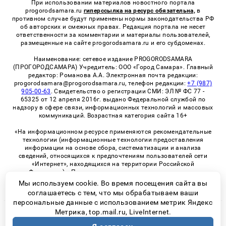
При использовании материалов новостного портала
progorodsamara.ru
гиперссылка на ресурс обязательна,
в
противном случае будут применены нормы законодательства РФ
об авторских и смежных правах. Редакция портала не несет
ответственности за комментарии и материалы пользователей,
размещенные на сайте progorodsamara.ru и его субдоменах.
Наименование: сетевое издание PROGORODSAMARA
(ПРОГОРОДСАМАРА) Учредитель: ООО «Город Самара». Главный
редактор: Романова А.А. Электронная почта редакции:
progorodsamara@progorodsamara.ru, телефон редакции:
+7 (987)
905-00-63
. Свидетельство о регистрации СМИ: ЭЛ № ФС 77 -
65325 от 12 апреля 2016г. выдано Федеральной службой по
надзору в сфере связи, информационных технологий и массовых
коммуникаций. Возрастная категория сайта 16+
«На информационном ресурсе применяются рекомендательные
технологии (информационные технологии предоставления
информации на основе сбора, систематизации и анализа
сведений, относящихся к предпочтениям пользователей сети
«Интернет», находящихся на территории Российской
Федерации)». Правила применения рекомендательных
технологий в виджетах рекламно-обменной сети
«СМИ2» (PDF)
Мы используем cookie. Во время посещения сайта вы
соглашаетесь с тем, что мы обрабатываем ваши
персональные данные с использованием метрик Яндекс
Метрика, top.mail.ru, LiveInternet.
© 2026 «ProGorodSamara» | Все права защищены