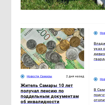
Но
Влади
указ 
дивиз
гвард
Новости Самары
2 дня назад
Но
Житель Самары 10 лет
В Сам
получал пенсию по
подго
поддельным документам
отопи
об инвалидности