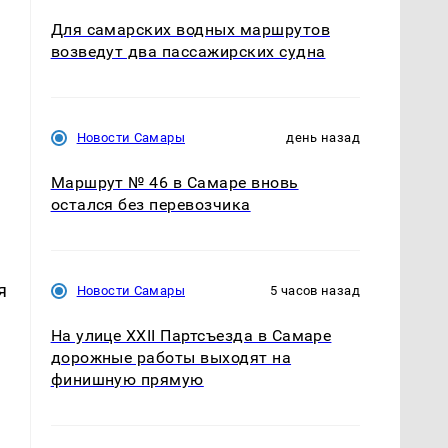
Для самарских водных маршрутов
возведут два пассажирских судна
Новости Самары
день назад
Маршрут № 46 в Самаре вновь
остался без перевозчика
я
Новости Самары
5 часов назад
На улице XXII Партсъезда в Самаре
дорожные работы выходят на
финишную прямую