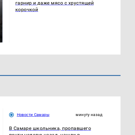
гарнир и даже мясо с хрустящей
корочкой
Таких событий не
В магазинах России
было с 1945: чего
ажиотаж из-за этого
ждать всем нам?
продукта: что купить?
Новости Самары
минуту назад
В Самаре школьника, пропавшего
почти неделю назад, нашли в