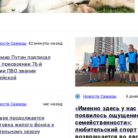
вости Самары
42 минуты назад
мир Путин подписал
о присвоении 76-й
ии ПВО звания
ейской
Новости Самары
6 дне
вости Самары
час назад
«Именно здесь у нас
появилось ощущени
аре продолжается
семейственности»:
товка жилого фонда к
любительский спорт
тельному сезону
возвращается во дв