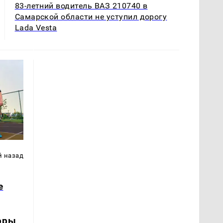
83-летний водитель ВАЗ 210740 в
Самарской области не уступил дорогу
Lada Vesta
й назад
е
оры