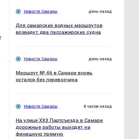
Новости Самары
день назад
Для самарских водных маршрутов
возведут два пассажирских судна
т
Новости Самары
день назад
Маршрут № 46 в Самаре вновь
остался без перевозчика
Новости Самары
8 часов назад
На улице XXII Партсъезда в Самаре
дорожные работы выходят на
финишную прямую