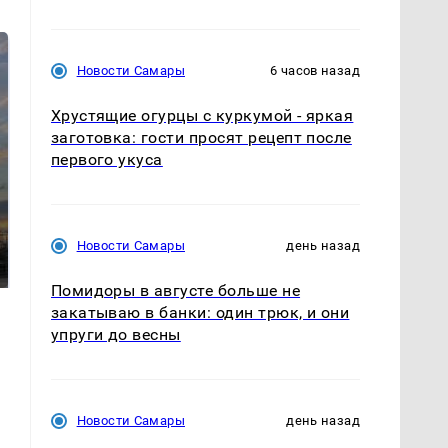
Новости Самары
6 часов назад
Хрустящие огурцы с куркумой - яркая
заготовка: гости просят рецепт после
первого укуса
СМИ: В Химках на
полицейскую
В магазинах России
Новости Самары
день назад
машину напали и
ажиотаж из-за этого
подожгли.
продукта: что купить?
Помидоры в августе больше не
закатываю в банки: один трюк, и они
упруги до весны
Новости Самары
день назад