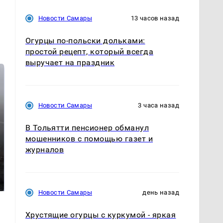
Новости Самары
13 часов назад
Огурцы по‑польски дольками:
простой рецепт, который всегда
выручает на праздник
Новости Самары
3 часа назад
В Тольятти пенсионер обманул
мошенников с помощью газет и
журналов
Таких событий не
В магазинах России
было с 1945: чего
ажиотаж из-за этого
ждать всем нам?
продукта: что купить?
Новости Самары
день назад
Хрустящие огурцы с куркумой - яркая