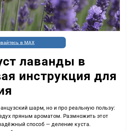
вайтесь в MAX
уст лаванды в
вая инструкция для
ия
ранцузский шарм, но и про реальную пользу:
оздух пряным ароматом. Размножить этот
надёжный способ — деление куста.