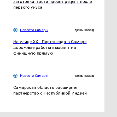
заготовка: гости просят рецепт после
первого укуса
Новости Самары
день назад
На улице XXII Партсъезда в Самаре
дорожные работы выходят на
финишную прямую
Новости Самары
день назад
Самарская область расширяет
партнерство с Республикой Индией