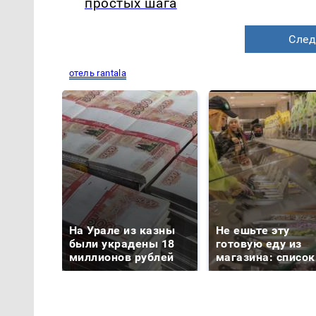
простых шага
След
отель rantala
На Урале из казны
Не ешьте эту
были украдены 18
готовую еду из
миллионов рублей
магазина: список