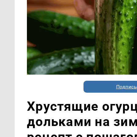
Подписы
Хрустящие огур
дольками на зи
рецепт с пошаг