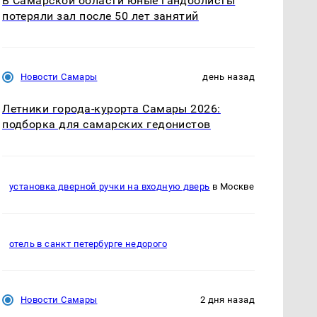
В Самарской области юные гандболисты
потеряли зал после 50 лет занятий
Новости Самары
день назад
Летники города-курорта Самары 2026:
подборка для самарских гедонистов
установка дверной ручки на входную дверь
в Москве
отель в санкт петербурге недорого
Новости Самары
2 дня назад