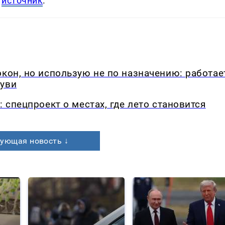
т
источник
.
окон, но использую не по назначению: работае
буви
: спецпроект о местах, где лето становится
ующая новость ↓