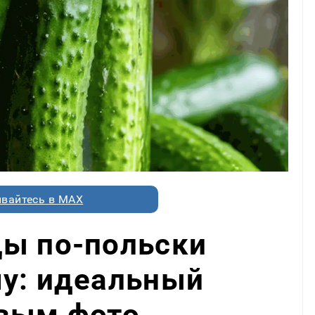
вайтесь в MAX
цы по-польски
му: идеальный
овым фото