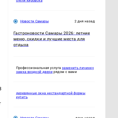
отели кировска
Новости Самары
2 дня назад
Гастроновости Самары 2026: летние
меню, скидки и лучшие места для
отдыха
Профессиональная услуга
заменить личинку
замка входной двери
рядом с вами
В
деревянные окна нестандартной формы
купить
т
Новости Самары
день назад