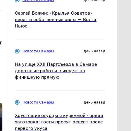
Сергей Божин: «Крылья Советов»
верят в собственные силы — Волга
Ньюс
т
Новости Самары
день назад
На улице XXII Партсъезда в Самаре
дорожные работы выходят на
финишную прямую
Новости Самары
день назад
Хрустящие огурцы с куркумой - яркая
заготовка: гости просят рецепт после
первого укуса