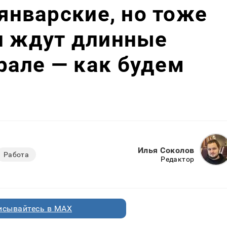
 январские, но тоже
н ждут длинные
рале — как будем
Илья Соколов
Работа
Редактор
исывайтесь в MAX