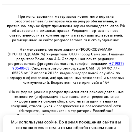
При использовании материалов новостного портала
progorodsamara.ru
гиперссылка на ресурс обязательна,
в
противном случае будут применены нормы законодательства РФ
об авторских и смежных правах. Редакция портала не несет
ответственности за комментарии и материалы пользователей,
размещенные на сайте progorodsamara.ru и его субдоменах.
Наименование: сетевое издание PROGORODSAMARA
(ПРОГОРОДСАМАРА) Учредитель: ООО «Город Самара». Главный
редактор: Романова А.А. Электронная почта редакции:
progorodsamara@progorodsamara.ru, телефон редакции:
+7 (987)
905-00-63
. Свидетельство о регистрации СМИ: ЭЛ № ФС 77 -
65325 от 12 апреля 2016г. выдано Федеральной службой по
надзору в сфере связи, информационных технологий и массовых
коммуникаций. Возрастная категория сайта 16+
«На информационном ресурсе применяются рекомендательные
технологии (информационные технологии предоставления
информации на основе сбора, систематизации и анализа
сведений, относящихся к предпочтениям пользователей сети
«Интернет», находящихся на территории Российской
Федерации)». Правила применения рекомендательных
технологий в виджетах рекламно-обменной сети
«СМИ2» (PDF)
Мы используем cookie. Во время посещения сайта вы
соглашаетесь с тем, что мы обрабатываем ваши