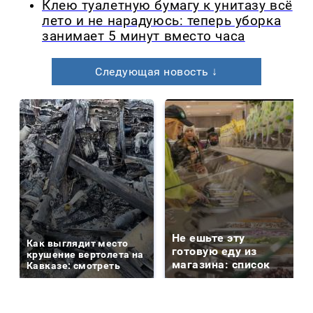
Клею туалетную бумагу к унитазу всё
лето и не нарадуюсь: теперь уборка
занимает 5 минут вместо часа
Следующая новость ↓
Не ешьте эту
Как выглядит место
готовую еду из
крушение вертолета на
магазина: список
Кавказе: смотреть