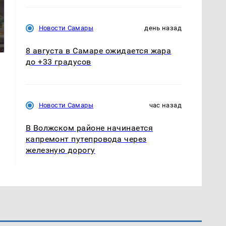
В ОАЭ произошло
Все новости по
Новости Самары
день назад
жестокое убийство
падению вертолета на
криптомиллионера
Кавказе: читать здесь
8 августа в Самаре ожидается жара
до +33 градусов
Новости Самары
час назад
В Волжском районе начинается
капремонт путепровода через
железную дорогу