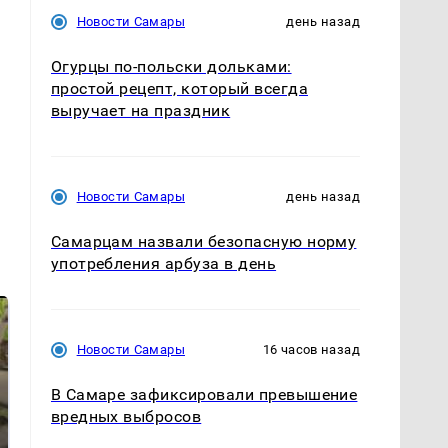
Новости Самары
день назад
Огурцы по‑польски дольками:
простой рецепт, который всегда
выручает на праздник
Новости Самары
день назад
Самарцам назвали безопасную норму
употребления арбуза в день
Новости Самары
16 часов назад
В Самаре зафиксировали превышение
вредных выбросов