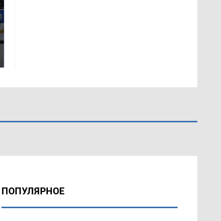
Где будет встреча
Такую зиму в России
президентов США и
никто не ждал: как
России: Европа?
так?!
ПОПУЛЯРНОЕ