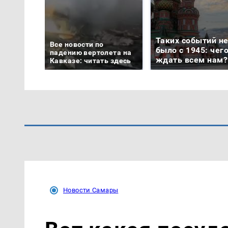
Таких событий н
Все новости по
было с 1945: чег
падению вертолета на
ждать всем нам?
Кавказе: читать здесь
Новости Самары