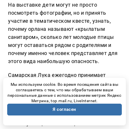
На выставке дети могут не просто
посмотреть фотографии, но и принять
участие в тематическом квесте, узнать,
почему орлана называют «крылатым
санитаром», сколько лет молодые птицы
могут оставаться рядом с родителями и
почему именно человек представляет для
этого вида наибольшую опасность.
Самарская Лука ежегодно принимает
тысячи туристов. Многие приезжают
Мы используем cookie. Во время посещения сайта вы
соглашаетесь с тем, что мы обрабатываем ваши
полюбоваться Жигулёвскими горами и
персональные данные с использованием метрик Яндекс
волжскими пейзажами, даже не
Метрика, top.mail.ru, LiveInternet.
подозревая, что рядом могут находиться
Я согласен
гнезда краснокнижных птиц. Именно
поэтому специалисты национального