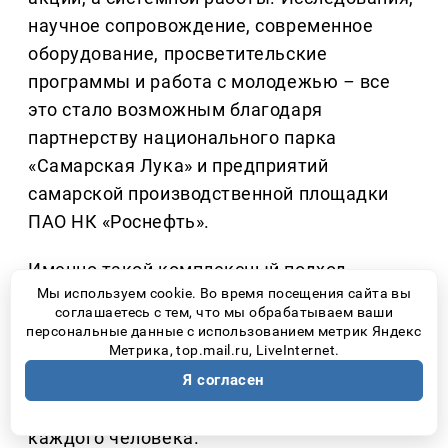
научное сопровождение, современное
оборудование, просветительские
программы и работа с молодежью
–
все
это стало возможным благодаря
партнерству национального парка
«Самарская Лука» и предприятий
самарской производственной площадки
ПАО НК «Роснефть».
Именно такой комплексный подход
Мы используем cookie. Во время посещения сайта вы
позволяет не только изучать редкий вид,
соглашаетесь с тем, что мы обрабатываем ваши
но и создавать вокруг него сообщество
персональные данные с использованием метрик Яндекс
Метрика, top.mail.ru, LiveInternet.
людей, понимающих, что природа
нуждается не столько в громких словах,
Я согласен
сколько в ответственном отношении
каждого человека.