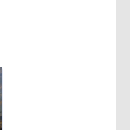
СМИ: В Химках на
полицейскую
В магазинах России