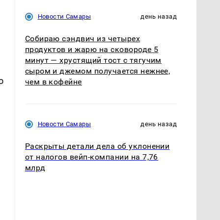
Новости Самары
день назад
Собираю сэндвич из четырех
продуктов и жарю на сковороде 5
минут — хрустящий тост с тягучим
сыром и джемом получается нежнее,
о
чем в кофейне
.
Новости Самары
день назад
Раскрыты детали дела об уклонении
от налогов вейп-компании на 7,76
млрд