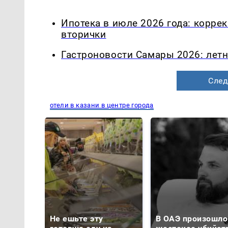
Ипотека в июле 2026 года: корре
вторички
Гастроновости Самары 2026: летн
След
отели в казани в центре города
Не ешьте эту
В ОАЭ произошло