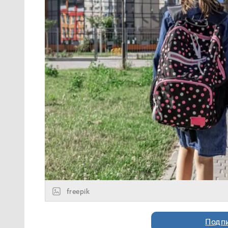
freepik
Подп