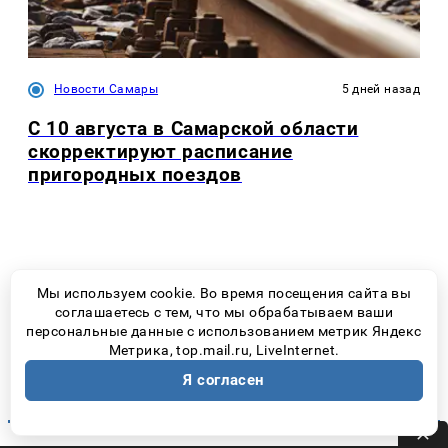
Новости Самары
5 дней назад
С 10 августа в Самарской области
скорректируют расписание
пригородных поездов
автоюрист консультация
Мы используем cookie. Во время посещения сайта вы
соглашаетесь с тем, что мы обрабатываем ваши
Профессиональная услуга
ремонт холодильника хайер
рядом с
персональные данные с использованием метрик Яндекс
вами
Метрика, top.mail.ru, LiveInternet.
окна для бани деревянные цена
Я согласен
самые дешевые гостиницы в москве