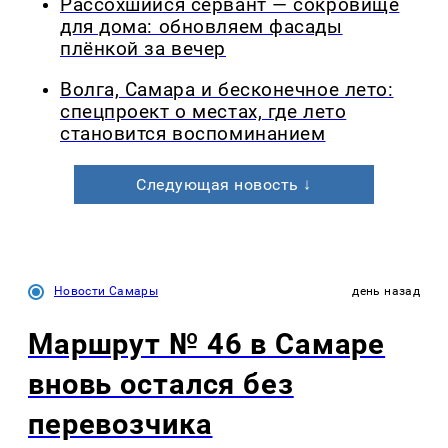
Рассохшийся сервант — сокровище
для дома: обновляем фасады
плёнкой за вечер
Волга, Самара и бесконечное лето:
спецпроект о местах, где лето
становится воспоминанием
Следующая новость ↓
Новости Самары
день назад
Маршрут № 46 в Самаре
вновь остался без
перевозчика