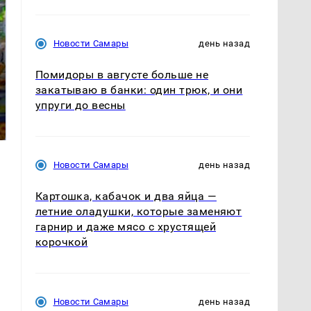
Новости Самары
день назад
Помидоры в августе больше не
СМИ: В Химках на
закатываю в банки: один трюк, и они
полицейскую
Где будет встреча
упруги до весны
машину напали и
президентов США и
подожгли.
России: Европа?
Новости Самары
день назад
Картошка, кабачок и два яйца —
летние оладушки, которые заменяют
гарнир и даже мясо с хрустящей
корочкой
Новости Самары
день назад