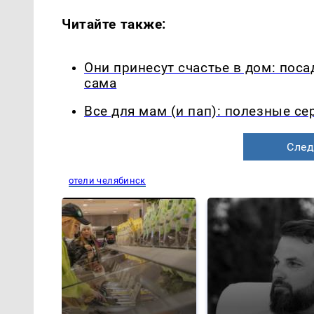
Читайте также:
Они принесут счастье в дом: посад
сама
Все для мам (и пап): полезные с
След
отели челябинск