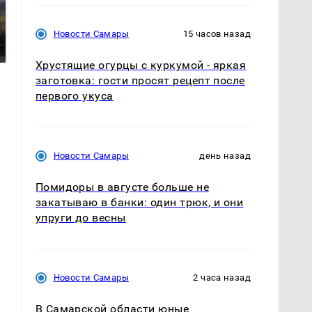
СМИ: В Химках на
полицейскую
В магазинах России
Новости Самары
15 часов назад
машину напали и
ажиотаж из-за этого
подожгли.
продукта: что купить?
Хрустящие огурцы с куркумой - яркая
заготовка: гости просят рецепт после
первого укуса
Новости Самары
день назад
Помидоры в августе больше не
закатываю в банки: один трюк, и они
упруги до весны
Новости Самары
2 часа назад
В Самарской области юные