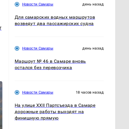
Новости Самары
день назад
Для самарских водных маршрутов
возведут два пассажирских судна
т
Новости Самары
день назад
Маршрут № 46 в Самаре вновь
остался без перевозчика
Новости Самары
18 часов назад
На улице XXII Партсъезда в Самаре
дорожные работы выходят на
финишную прямую