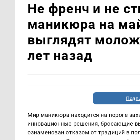
Не френч и не с
маникюра на май
выглядят моложе
лет назад
Подп
Мир маникюра находится на пороге за
инновационные решения, бросающие вы
ознаменован отказом от традиций в по