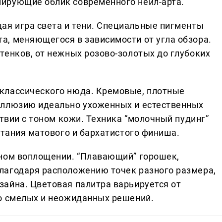
мирующие облик современного нейл-арта.
я игра света и тени. Специальные пигменты
, меняющегося в зависимости от угла обзора.
тенков, от нежных розово-золотых до глубоких
 классического нюда. Кремовые, плотные
иллюзию идеально ухоженных и естественных
ствии с тоном кожи. Техника “молочный пудинг”
етания матового и бархатистого финиша.
ном воплощении. “Плавающий” горошек,
лагодаря расположению точек разного размера,
айна. Цветовая палитра варьируется от
до смелых и неожиданных решений.